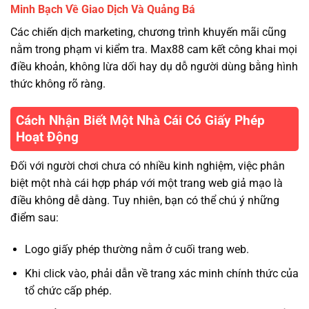
Minh Bạch Về Giao Dịch Và Quảng Bá
Các chiến dịch marketing, chương trình khuyến mãi cũng
nằm trong phạm vi kiểm tra. Max88 cam kết công khai mọi
điều khoản, không lừa dối hay dụ dỗ người dùng bằng hình
thức không rõ ràng.
Cách Nhận Biết Một Nhà Cái Có Giấy Phép
Hoạt Động
Đối với người chơi chưa có nhiều kinh nghiệm, việc phân
biệt một nhà cái hợp pháp với một trang web giả mạo là
điều không dễ dàng. Tuy nhiên, bạn có thể chú ý những
điểm sau:
Logo giấy phép thường nằm ở cuối trang web.
Khi click vào, phải dẫn về trang xác minh chính thức của
tổ chức cấp phép.