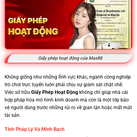
Giấy phép hoạt động của Max88
Không giống như những lĩnh vực khác, ngành công nghiệp
trò chơi trực tuyến luôn phải chịu sự giám sát chặt chẽ.
Việc sở hữu
Giấy Phép Hoạt Động
không chỉ giúp nhà cái
hợp pháp hóa mô hình kinh doanh mà còn là một lớp bảo
vệ người dùng trước những rủi ro về gian lận hoặc mất mát
tài sản.
Tính Pháp Lý Và Minh Bạch