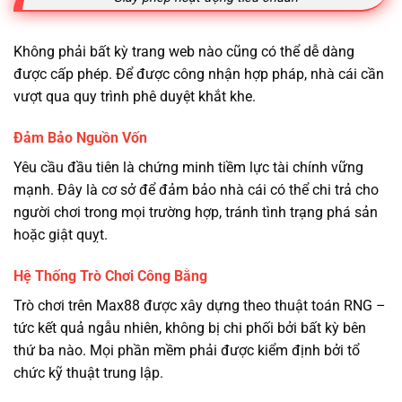
Không phải bất kỳ trang web nào cũng có thể dễ dàng
được cấp phép. Để được công nhận hợp pháp, nhà cái cần
vượt qua quy trình phê duyệt khắt khe.
Đảm Bảo Nguồn Vốn
Yêu cầu đầu tiên là chứng minh tiềm lực tài chính vững
mạnh. Đây là cơ sở để đảm bảo nhà cái có thể chi trả cho
người chơi trong mọi trường hợp, tránh tình trạng phá sản
hoặc giật quỵt.
Hệ Thống Trò Chơi Công Bằng
Trò chơi trên Max88 được xây dựng theo thuật toán RNG –
tức kết quả ngẫu nhiên, không bị chi phối bởi bất kỳ bên
thứ ba nào. Mọi phần mềm phải được kiểm định bởi tổ
chức kỹ thuật trung lập.