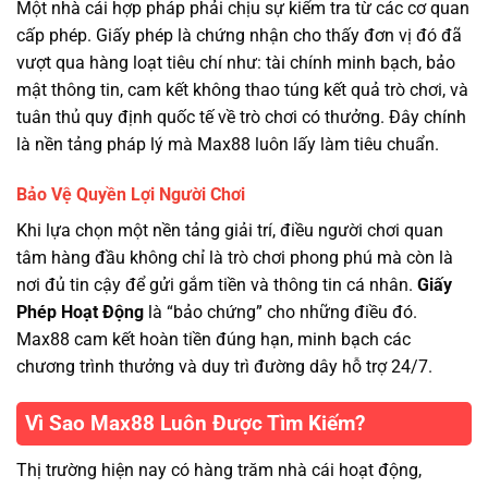
Một nhà cái hợp pháp phải chịu sự kiểm tra từ các cơ quan
cấp phép. Giấy phép là chứng nhận cho thấy đơn vị đó đã
vượt qua hàng loạt tiêu chí như: tài chính minh bạch, bảo
mật thông tin, cam kết không thao túng kết quả trò chơi, và
tuân thủ quy định quốc tế về trò chơi có thưởng. Đây chính
là nền tảng pháp lý mà Max88 luôn lấy làm tiêu chuẩn.
Bảo Vệ Quyền Lợi Người Chơi
Khi lựa chọn một nền tảng giải trí, điều người chơi quan
tâm hàng đầu không chỉ là trò chơi phong phú mà còn là
nơi đủ tin cậy để gửi gắm tiền và thông tin cá nhân.
Giấy
Phép Hoạt Động
là “bảo chứng” cho những điều đó.
Max88 cam kết hoàn tiền đúng hạn, minh bạch các
chương trình thưởng và duy trì đường dây hỗ trợ 24/7.
Vì Sao Max88 Luôn Được Tìm Kiếm?
Thị trường hiện nay có hàng trăm nhà cái hoạt động,