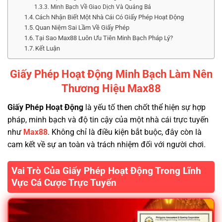
Minh Bạch Về Giao Dịch Và Quảng Bá
Cách Nhận Biết Một Nhà Cái Có Giấy Phép Hoạt Động
Quan Niệm Sai Lầm Về Giấy Phép
Tại Sao Max88 Luôn Ưu Tiên Minh Bạch Pháp Lý?
Kết Luận
Giấy Phép Hoạt Động Minh Bạch Làm Nên
Thương Hiệu Max88
Giấy Phép Hoạt Động
là yếu tố then chốt thể hiện sự hợp
pháp, minh bạch và độ tin cậy của một nhà cái trực tuyến
như
Max88
. Không chỉ là điều kiện bắt buộc, đây còn là
cam kết về sự an toàn và trách nhiệm đối với người chơi.
Vai Trò Của Giấy Phép Hoạt Động Trong Lĩnh
Vực Cá Cược Trực Tuyến