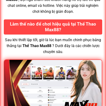
chat online, email và hotline. Việc này giúp trải nghiệm
chơi không bị gián đoạn.
Làm thế nào để chơi hiệu quả tại Thể Thao
Max88?
Sau khi thiết lập tốt, giờ là lúc bạn muốn chinh phục bảng
thắng tại
Thể Thao Max88
? Dưới đây là các chiến lược
chuyên sâu.