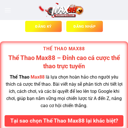
Chuyển
đến
nội
dung
ĐĂNG KÝ
ĐĂNG NHẬP
THỂ THAO MAX88
Thể Thao Max88 – Đỉnh cao cá cược thể
thao trực tuyến
Thể Thao
Max88
là lựa chọn hoàn hảo cho người yêu
thích cá cược thể thao. Bài viết này sẽ phân tích chi tiết lợi
ích, cách chơi, và các bí quyết để leo lên top Google khi
chơi, giúp bạn nắm vững mọi chiến lược từ A đến Z, nâng
cao cơ hội chiến thắng.
Tại sao chọn Thể Thao Max88 lại khác biệt?