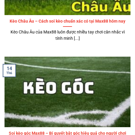
Kèo Châu Âu – Cách soi kèo chuẩn xác có tại Max88 hôm nay
Kèo Châu Âu của Max88 luôn được nhiều tay chơi cân nhắc vì
tính minh [...]
14
Th6
Soi kèo góc Max88 – Bí quyết bắt góc hiệu quả cho người chơi