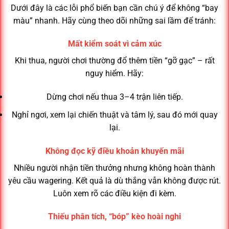
Dưới đây là các lỗi phổ biến bạn cần chú ý để không “bay
màu” nhanh. Hãy cùng theo dõi những sai lầm để tránh:
Mất kiểm soát vì cảm xúc
Khi thua, người chơi thường đổ thêm tiền “gỡ gạc” – rất
nguy hiểm. Hãy:
Dừng chơi nếu thua 3–4 trận liên tiếp.
Nghỉ ngơi, xem lại chiến thuật và tâm lý, sau đó mới quay
lại.
Không đọc kỹ điều khoản khuyến mãi
Nhiều người nhận tiền thưởng nhưng không hoàn thành
yêu cầu wagering. Kết quả là dù thắng vẫn không được rút.
Luôn xem rõ các điều kiện đi kèm.
Thiếu phân tích, “bóp” kèo hoài nghi