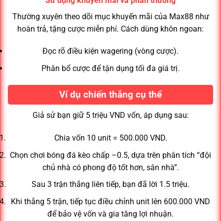
Sử dụng khuyến mãi và phần thưởng
Thường xuyên theo dõi mục khuyến mãi của Max88 như
hoàn trả, tặng cược miễn phí. Cách dùng khôn ngoan:
Đọc rõ điều kiện wagering (vòng cược).
Phân bổ cược để tận dụng tối đa giá trị.
Ví dụ chiến thắng cụ thể
Giả sử bạn giữ 5 triệu VND vốn, áp dụng sau:
Chia vốn 10 unit = 500.000 VND.
Chọn chơi bóng đá kèo chấp –0.5, dựa trên phân tích “đội
chủ nhà có phong độ tốt hơn, sân nhà”.
Sau 3 trận thắng liên tiếp, bạn đã lời 1.5 triệu.
Khi thắng 5 trận, tiếp tục điều chỉnh unit lên 600.000 VND
để bảo vệ vốn và gia tăng lợi nhuận.