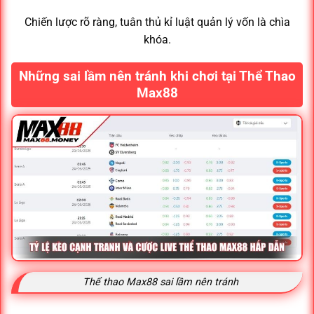
Chiến lược rõ ràng, tuân thủ kỉ luật quản lý vốn là chìa
khóa.
Những sai lầm nên tránh khi chơi tại Thể Thao
Max88
Thể thao Max88 sai lầm nên tránh