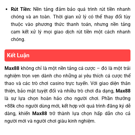
Rút Tiền:
Nền tảng đảm bảo quá trình rút tiền nhanh
chóng và an toàn. Thời gian xử lý có thể thay đổi tùy
thuộc vào phương thức thanh toán, nhưng nền tảng
cam kết xử lý mọi giao dịch rút tiền một cách nhanh
chóng.
Kết Luận
Max88
không chỉ là một nền tảng cá cược – đó là một trải
nghiệm trọn vẹn dành cho những ai yêu thích cá cược thể
thao và các trò chơi casino trực tuyến. Với giao diện thân
thiện, bảo mật tuyệt đối và nhiều trò chơi đa dạng,
Max88
là sự lựa chọn hoàn hảo cho người chơi. Phần thưởng
+88k cho người dùng mới, kết hợp với quá trình đăng ký dễ
dàng, khiến
Max88
trở thành lựa chọn hấp dẫn cho cả
người mới và người chơi giàu kinh nghiệm.